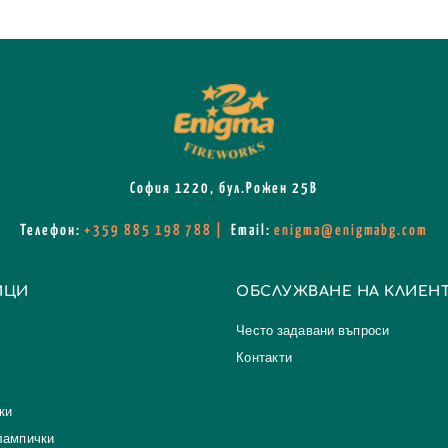
София 1220, бул.Рожен 25В
Телефон
:
+359 885 198 788
|
Email:
enigma@enigmabg.com
ИЦИ
ОБСЛУЖВАНЕ НА КЛИЕН
Често задавани въпроси
Контакти
ки
лампички