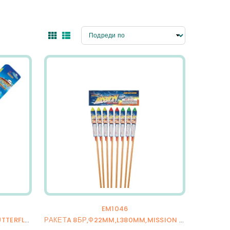
EM1046
РАКЕТA 6БР,Ф15MM,L380MM,BUTTERFLY,72/6
РАКЕТA 8БР,Ф22MM,L380MM,MISSION DISCOVERY,2/18/8