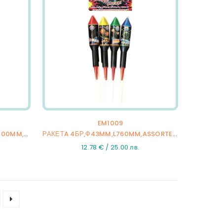
EM1009
РАКЕТA 27БР,Ф25-30-40MM,L700MM,GLAMOUR SPACE,8/27
РАКЕТA 4БР,Ф43MM,L760MM,ASSORTED 33,24/4
12.78 € / 25.00 лв.