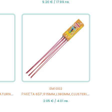
9.20 € / 17.99 лв.
EM1002
РАКЕТA 2БР,Ф37MM,L700MM,SATURNO,50/2
РАКЕТA 6БР,Ф15MM,L380MM,CLUSTERING BEE,72/6
2.05 € / 4.01 лв.