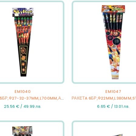
EM1040
EM1047
РАКЕТA 15БР,Ф27-32-37MM,L700MM,АSSORTED,10/15
25.56 € / 49.99 лв.
6.65 € / 13.01 лв.