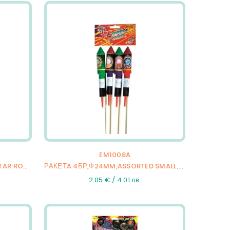
EM1008A
РАКЕТA 6БР,Ф22MM,L380MM,STAR ROCKET,2/18/6
РАКЕТA 4БР,Ф24MM,ASSORTED SMALL,36/4
2.05 € / 4.01 лв.