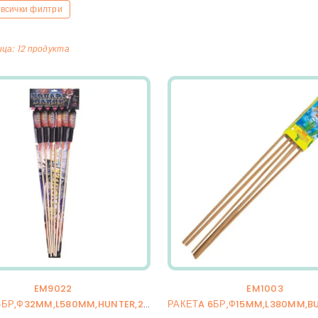
 всички филтри
ица
:
12
продукта
EM9022
EM1003
РАКЕТA 6БР,Ф32MM,L580MM,HUNTER,24/6