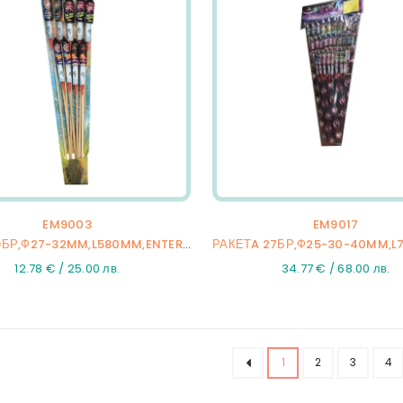
EM9003
EM9017
РАКЕТA 9БР,Ф27-32MM,L580MM,ENTERPRISE,20/9
12.78 € / 25.00 лв.
34.77 € / 68.00 лв.
1
2
3
4